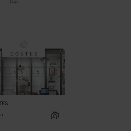
TES
en