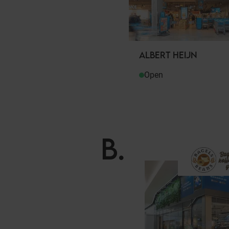
ALBERT HEIJN
Open
B
.