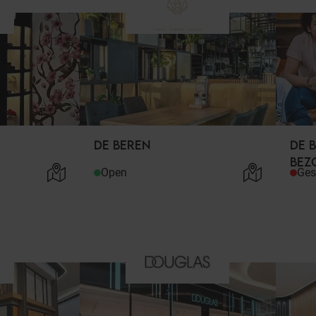
DE BEREN
DE 
BEZ
Open
Ges