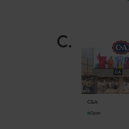
C
.
C&A
Open