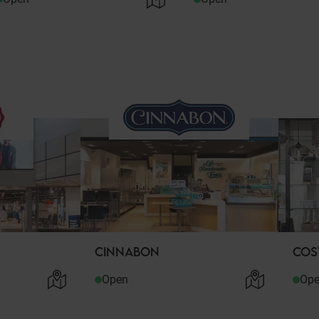
CINNABON
COS
Open
Op