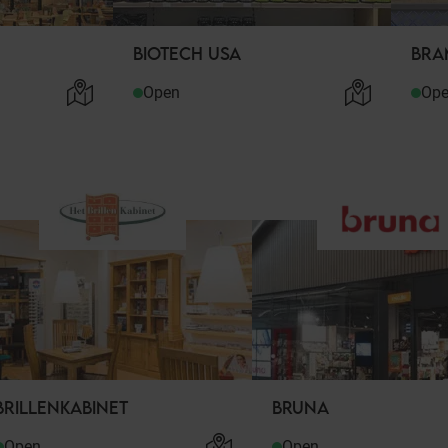
BIOTECH USA
BRA
Open
Op
BRILLENKABINET
BRUNA
Open
Open