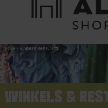
Cookies beheer paneel
FAQ
HET WINKELCENTRUM
OPENINGSTIJDEN & INFORMATIE
WINKEL
Home
Winkels & Restaurants
WINKELS & RES