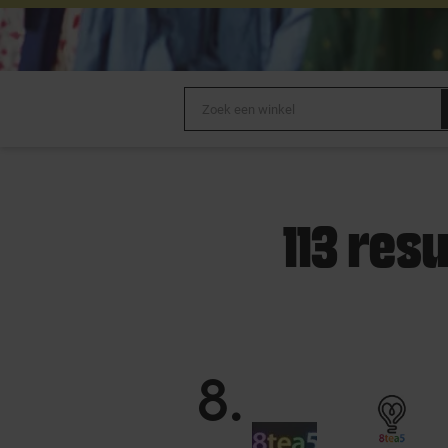
113 res
8
.