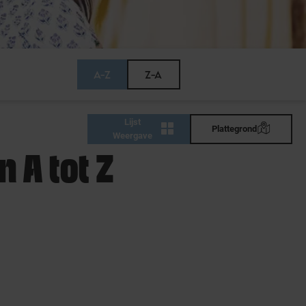
A-Z
Z-A
Lijst
Plattegrond
Weergave
 A tot Z