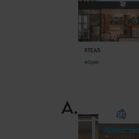
8TEA5
Open
A
.