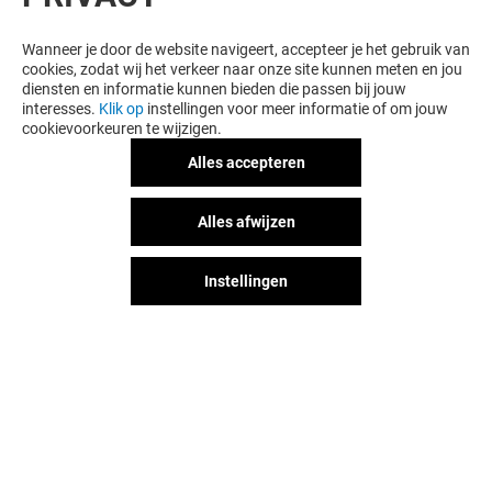
Wanneer je door de website navigeert, accepteer je het gebruik van
cookies, zodat wij het verkeer naar onze site kunnen meten en jou
diensten en informatie kunnen bieden die passen bij jouw
interesses.
Klik op
instellingen voor meer informatie of om jouw
cookievoorkeuren te wijzigen.
Alles accepteren
PRIMERA
JAMIN
Alles afwijzen
Open
Open
Instellingen
Het shopplezier stopt niet na je
bezoek aan Alexandrium