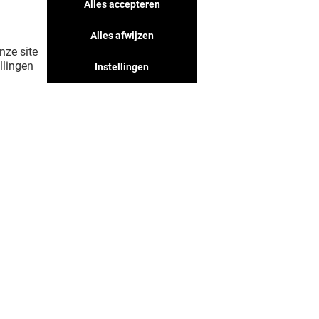
Alles accepteren
jij vast leuk vindt, mis ze niet!
Alles afwijzen
nze site
llingen
Instellingen
LAAT MIJ MEER ZIEN! (30)