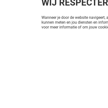
WIJ RESPECTE
Wanneer je door de website navigeert, a
kunnen meten en jou diensten en inform
voor meer informatie of om jouw cookie
FAT PHILL'S
TOASTUP
Gesloten
Open
Het shopplezier stopt niet na je
bezoek aan Alexandrium Shopping
Center. Blijf op de hoogte via Social