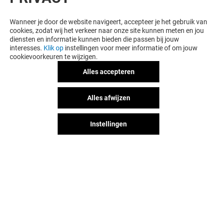
Wanneer je door de website navigeert, accepteer je het gebruik van
cookies, zodat wij het verkeer naar onze site kunnen meten en jou
diensten en informatie kunnen bieden die passen bij jouw
interesses.
Klik op
instellingen voor meer informatie of om jouw
cookievoorkeuren te wijzigen.
Alles accepteren
RUMI BEAUTY
EYE WISH
Alles afwijzen
Gesloten
Gesloten
Instellingen
Het shopplezier stopt niet na je
bezoek aan Alexandrium