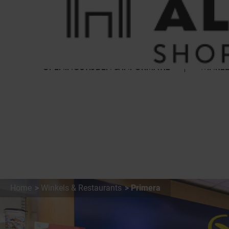
Cookies beheer paneel
FAQ
HET WINKELCENTRUM
OPENINGSTIJDEN & INFORMATIE
WINKEL
Home
Winkels & Restaurants
Primera