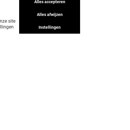
Alles accepteren
jij vast leuk vindt, mis ze niet!
Alles afwijzen
nze site
llingen
Instellingen
LAAT MIJ MEER ZIEN! (11)