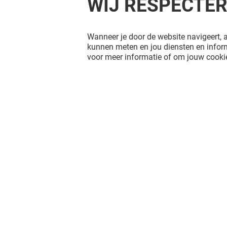
WIJ RESPECTE
Wanneer je door de website navigeert, a
kunnen meten en jou diensten en inform
voor meer informatie of om jouw cookie
JAMIN
ALEX & 
MERCHAN
Open
Open
Het shopplezier stopt niet na je
bezoek aan Alexandrium Shopping
Center. Blijf op de hoogte via Social