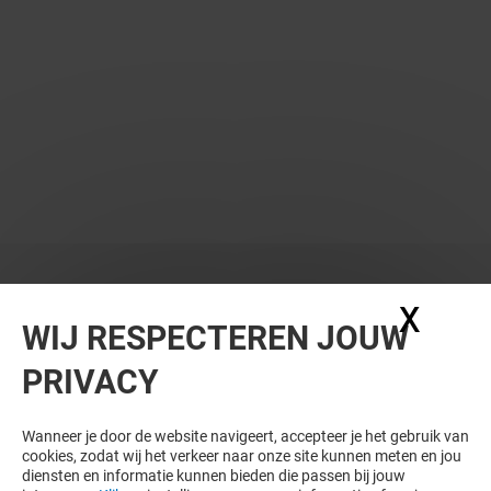
WIL JE MEER ZIEN? DIT VIND JE VAST
X
Coo
WIJ RESPECTEREN JOUW
OOK LEUK
PRIVACY
Wanneer je door de website navigeert, accepteer je het gebruik van
cookies, zodat wij het verkeer naar onze site kunnen meten en jou
diensten en informatie kunnen bieden die passen bij jouw