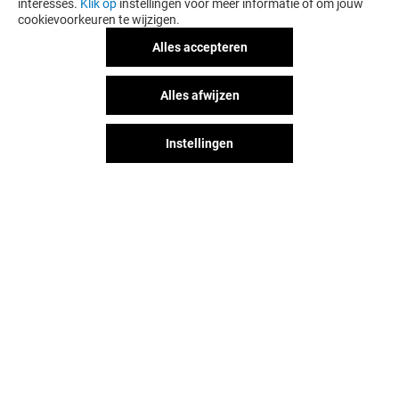
interesses.
Klik op
instellingen voor meer informatie of om jouw
cookievoorkeuren te wijzigen.
Alles accepteren
FAT PHILL'S
TOASTUP
Alles afwijzen
Gesloten
Open
Instellingen
Het shopplezier stopt niet na je
bezoek aan Alexandrium
Shopping Center. Blijf op de
hoogte via Social Media!