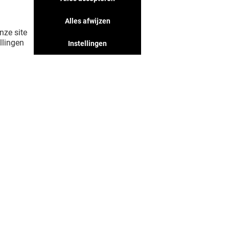
Alles afwijzen
nze site
llingen
Instellingen
LAAT MIJ MEER ZIEN! (30)