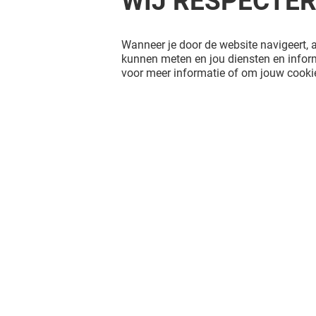
WIJ RESPECTE
Wanneer je door de website navigeert, a
kunnen meten en jou diensten en inform
voor meer informatie of om jouw cookie
FAT PHILL'S
TOASTUP
Gesloten
Gesloten
Het shopplezier stopt niet na je
bezoek aan Alexandrium Shopping
Center. Blijf op de hoogte via Social