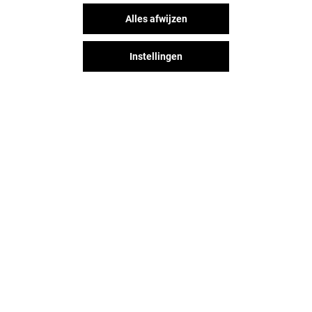
FAT PHILL'S
TOASTUP
Alles afwijzen
Gesloten
Gesloten
Instellingen
Het shopplezier stopt niet na je
bezoek aan Alexandrium
Shopping Center. Blijf op de
hoogte via Social Media!