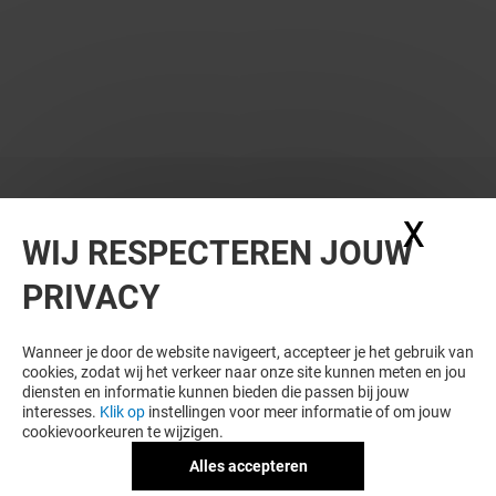
WIL JE MEER ZIEN? DIT VIND JE VAST
X
Coo
WIJ RESPECTEREN JOUW
OOK LEUK
PRIVACY
Wanneer je door de website navigeert, accepteer je het gebruik van
cookies, zodat wij het verkeer naar onze site kunnen meten en jou
diensten en informatie kunnen bieden die passen bij jouw
interesses.
Klik op
instellingen voor meer informatie of om jouw
cookievoorkeuren te wijzigen.
Alles accepteren