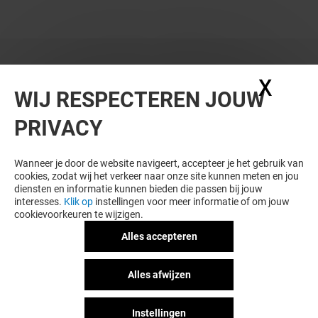
WIL JE MEER ZIEN? DIT VIND JE VAST
X
Coo
WIJ RESPECTEREN JOUW
OOK LEUK
PRIVACY
Wanneer je door de website navigeert, accepteer je het gebruik van
cookies, zodat wij het verkeer naar onze site kunnen meten en jou
diensten en informatie kunnen bieden die passen bij jouw
interesses.
Klik op
instellingen voor meer informatie of om jouw
cookievoorkeuren te wijzigen.
Alles accepteren
FAT PHILL'S
TOASTUP
Alles afwijzen
Gesloten
Open
Instellingen