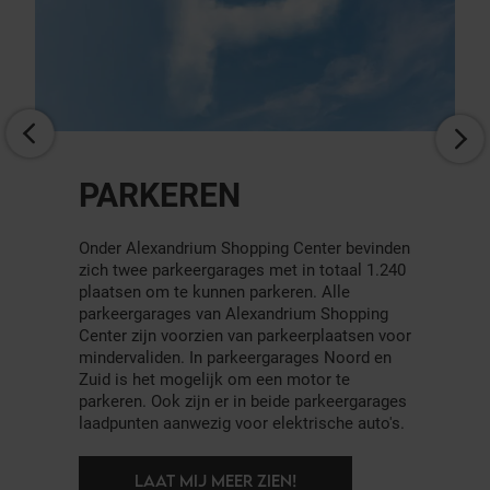
GEVONDEN
VOORWERPEN
De beveiliging helpt je graag om jouw
eigendom terug te krijgen. Gevonden
voorwerpen worden door de winkels
afgegeven bij de beveiliging. Mocht je zelf
iets vinden in het winkelcentrum, dan kun je
dit afgeven bij de beveiliging. T: 010-4205066
en M: alexandriumsc@klepierre.com.
LAAT MIJ MEER ZIEN!