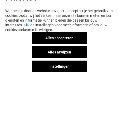
Wanneer je door de website navigeert, accepteer je het gebruik van
cookies, zodat wij het verkeer naar onze site kunnen meten en jou
diensten en informatie kunnen bieden die passen bij jouw
interesses.
Klik op
instellingen voor meer informatie of om jouw
cookievoorkeuren te wijzigen.
Alles accepteren
Alles afwijzen
Instellingen
Het shopplezier stopt niet na je
bezoek aan Alexandrium
Shopping Center. Blijf op de
hoogte via Social Media!