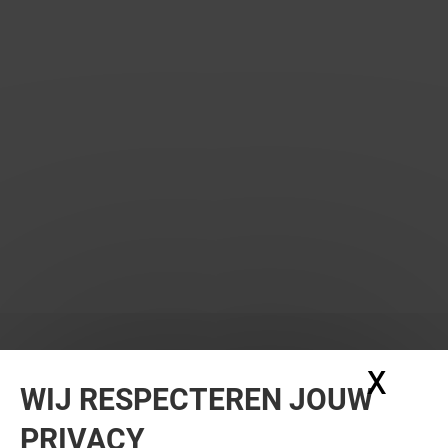
X
Coo
WIJ RESPECTEREN JOUW
PRIVACY