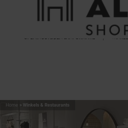
Cookies beheer paneel
FAQ
HET WINKELCENTRUM
OPENINGSTIJDEN & INFORMATIE
WINKEL
Home
Winkels & Restaurants