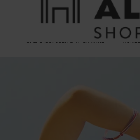
Cookies beheer paneel
FAQ
HET WINKELCENTRUM
OPENINGSTIJDEN & INFORMATIE
WINKEL