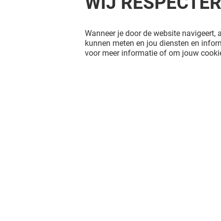
WIJ RESPECTE
Wanneer je door de website navigeert, a
kunnen meten en jou diensten en inform
voor meer informatie of om jouw cookie
Het shopplezier stopt niet na je
bezoek aan Alexandrium Shopping
Center. Blijf op de hoogte via Social