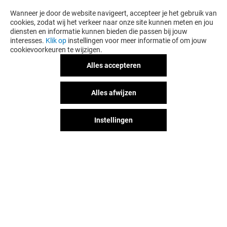
Wanneer je door de website navigeert, accepteer je het gebruik van
cookies, zodat wij het verkeer naar onze site kunnen meten en jou
diensten en informatie kunnen bieden die passen bij jouw
interesses.
Klik op
instellingen voor meer informatie of om jouw
cookievoorkeuren te wijzigen.
Alles accepteren
NEW YORKER
MANGO
Alles afwijzen
Gesloten
Gesloten
Instellingen
Het shopplezier stopt niet na je
bezoek aan Alexandrium