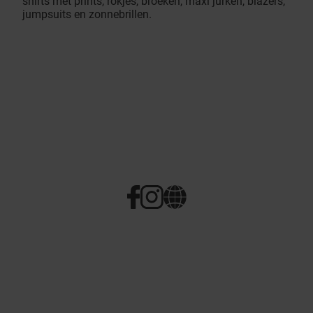
shirts met prints, rokjes, broeken, maxi jurken, blazers,
jumpsuits en zonnebrillen.