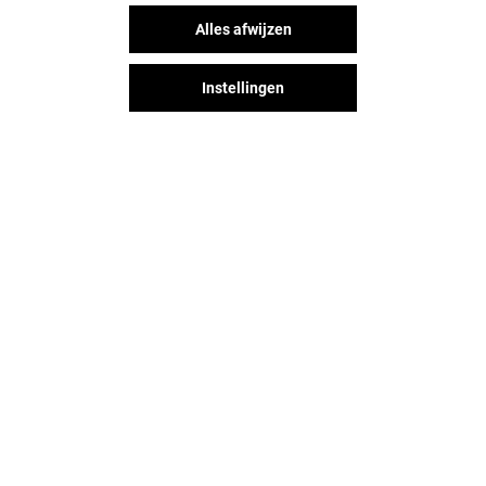
NEW YORKER
MANGO
Alles afwijzen
Gesloten
Gesloten
Instellingen
Het shopplezier stopt niet na je
bezoek aan Alexandrium
Shopping Center. Blijf op de
hoogte via Social Media!