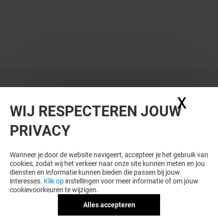
WIL JE MEER ZIEN? DIT VIND JE VAST
X
Coo
WIJ RESPECTEREN JOUW
OOK LEUK
PRIVACY
Wanneer je door de website navigeert, accepteer je het gebruik van
cookies, zodat wij het verkeer naar onze site kunnen meten en jou
diensten en informatie kunnen bieden die passen bij jouw
interesses.
Klik op
instellingen voor meer informatie of om jouw
cookievoorkeuren te wijzigen.
Alles accepteren