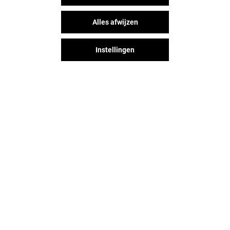
Alles afwijzen
Instellingen
Het shopplezier stopt niet na je
bezoek aan Alexandrium
Shopping Center. Blijf op de
hoogte via Social Media!