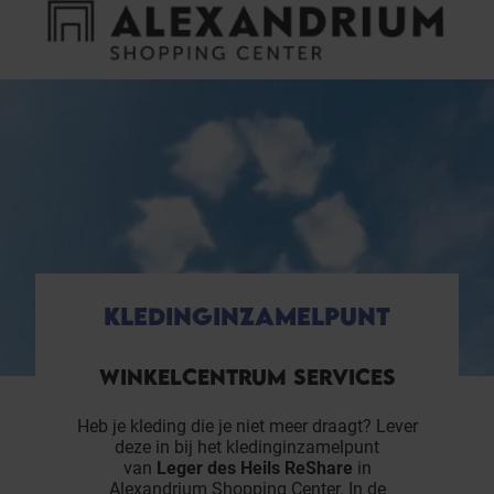
Cookies beheer paneel
FAQ
HET WINKELCENTRUM
KLEDINGINZAMELPUNT
WINKELCENTRUM SERVICES
Heb je kleding die je niet meer draagt? Lever
deze in bij het kledinginzamelpunt
van
Leger des Heils ReShare
in
Alexandrium Shopping Center. In de