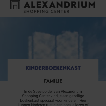
Cookies beheer paneel
FAQ
HET WINKELCENTRUM
KINDERBOEKENKAST
FAMILIE
In de Speelpolder van Alexandrium
Shopping Center vind je een gezellige
boekenkast speciaal voor kinderen. Hier
kunnen kinderen rustig een boekje lezen of