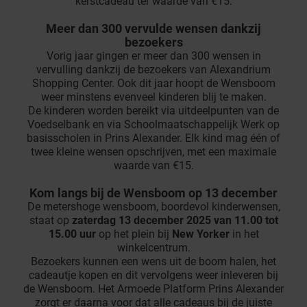
kerstcadeau ter waarde van €15.
Meer dan 300 vervulde wensen dankzij
bezoekers
Vorig jaar gingen er meer dan 300 wensen in
vervulling dankzij de bezoekers van Alexandrium
Shopping Center. Ook dit jaar hoopt de Wensboom
weer minstens evenveel kinderen blij te maken.
De kinderen worden bereikt via uitdeelpunten van de
Voedselbank en via Schoolmaatschappelijk Werk op
basisscholen in Prins Alexander. Elk kind mag één of
twee kleine wensen opschrijven, met een maximale
waarde van €15.
Kom langs bij de Wensboom op 13 december
De metershoge wensboom, boordevol kinderwensen,
staat op
zaterdag 13 december 2025 van 11.00 tot
15.00 uur
op het plein bij
New Yorker
in het
winkelcentrum.
Bezoekers kunnen een wens uit de boom halen, het
cadeautje kopen en dit vervolgens weer inleveren bij
de Wensboom. Het Armoede Platform Prins Alexander
zorgt er daarna voor dat alle cadeaus bij de juiste