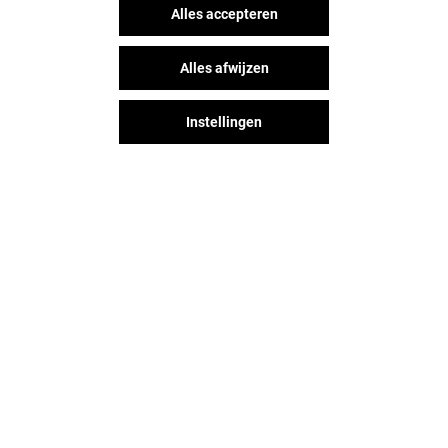
Alles accepteren
Alles afwijzen
Instellingen
Het shopplezier stopt niet na je
bezoek aan Alexandrium
Shopping Center. Blijf op de
hoogte via Social Media!