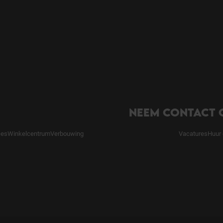
NEEM CONTACT 
ces
Winkelcentrum
Verbouwing
Vacatures
Huur 