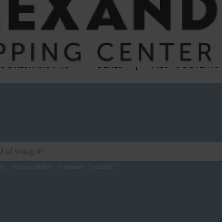
S & RESTAURANTS
DEALS
NIEUWS & EVENTS
en
",
"
Openingstijden
",
"
Parkeren
",
"
Diensten
",