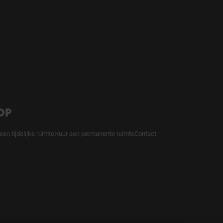
OP
een tijdelijke ruimte
Huur een permanente ruimte
Contact