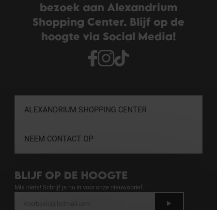
bezoek aan Alexandrium
Shopping Center. Blijf op de
hoogte via Social Media!
ALEXANDRIUM SHOPPING CENTER
NEEM CONTACT OP
BLIJF OP DE HOOGTE
Mis niets! Schrijf je nu in voor onze nieuwsbrief.