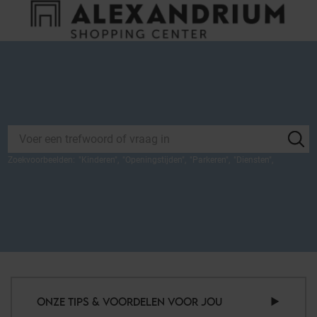
Cookies beheer paneel
FAQ
HET WINKELCENTRUM
Zoekvoorbeelden:
"
Kinderen
",
"
Openingstijden
",
"
Parkeren
",
"
Diensten
",
ONZE TIPS & VOORDELEN VOOR JOU