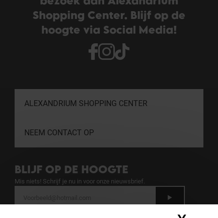
bezoek aan Alexandrium
Shopping Center. Blijf op de
hoogte via Social Media!
ALEXANDRIUM SHOPPING CENTER
NEEM CONTACT OP
BLIJF OP DE HOOGTE
Mis niets! Schrijf je nu in voor onze nieuwsbrief.
Zie 'Handvest bescherming