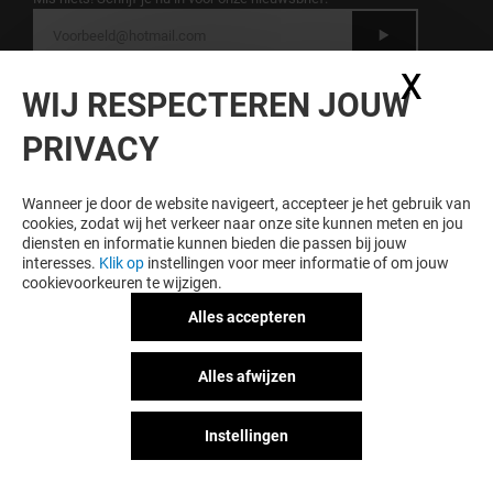
Zie 'Handvest bescherming
X
Coo
Persoonsgegevens' over de bescherming
WIJ RESPECTEREN JOUW
van persoonsgegevens
.
PRIVACY
Wanneer je door de website navigeert, accepteer je het gebruik van
cookies, zodat wij het verkeer naar onze site kunnen meten en jou
diensten en informatie kunnen bieden die passen bij jouw
interesses.
Klik op
instellingen voor meer informatie of om jouw
cookievoorkeuren te wijzigen.
Algemene gebruiksvoorwaarden
Juridische informatie
Alles accepteren
Handvest bescherming
persoonsgegegevens
Alles afwijzen
Huisregels
Instellingen