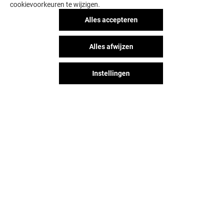
cookievoorkeuren te wijzigen.
Alles accepteren
Alles afwijzen
Instellingen
Het shopplezier stopt niet na je
bezoek aan Alexandrium
Shopping Center. Blijf op de
hoogte via Social Media!