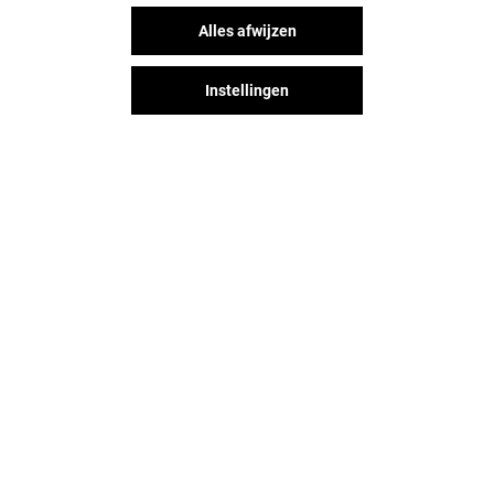
Alles afwijzen
Instellingen
Het shopplezier stopt niet na je
bezoek aan Alexandrium
Shopping Center. Blijf op de
hoogte via Social Media!