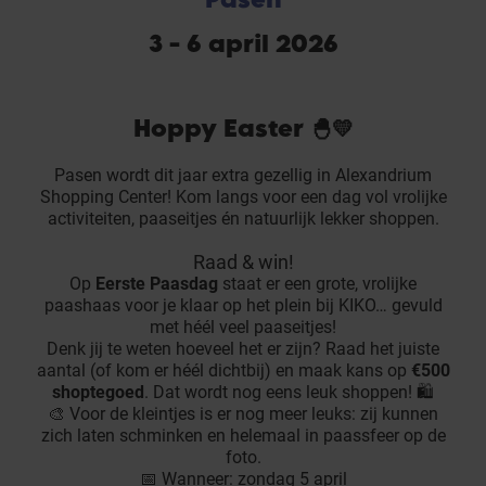
3 - 6 april 2026
Hoppy Easter 🐣💛
Pasen wordt dit jaar extra gezellig in Alexandrium
Shopping Center! Kom langs voor een dag vol vrolijke
activiteiten, paaseitjes én natuurlijk lekker shoppen.
Raad & win!
Op
Eerste Paasdag
staat er een grote, vrolijke
paashaas voor je klaar op het plein bij KIKO… gevuld
met héél veel paaseitjes!
Denk jij te weten hoeveel het er zijn? Raad het juiste
aantal (of kom er héél dichtbij) en maak kans op
€500
shoptegoed
. Dat wordt nog eens leuk shoppen! 🛍️
🎨 Voor de kleintjes is er nog meer leuks: zij kunnen
zich laten schminken en helemaal in paassfeer op de
foto.
📅 Wanneer: zondag 5 april