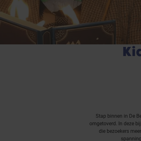
Ki
Stap binnen in De Be
omgetoverd. In deze bi
die bezoekers meene
spanning 