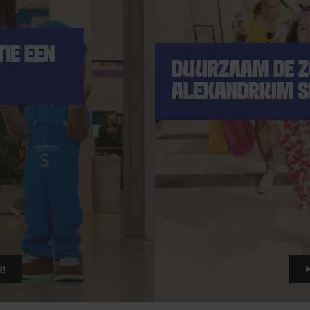
IE EEN
DUURZAAM DE ZO
ALEXANDRIUM S
!