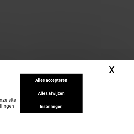
X
Cook
Alles accepteren
Alles afwijzen
nze site
llingen
Instellingen