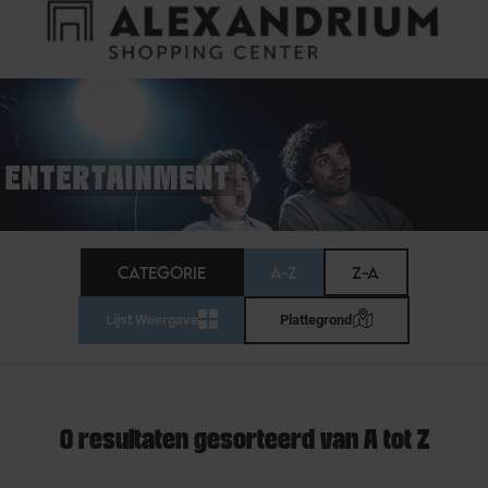
Cookies beheer paneel
FAQ
HET WINKELCENTRUM
ENTERTAINMENT
CATEGORIE
A-Z
Z-A
Lijst Weergave
Plattegrond
0 resultaten gesorteerd van A tot Z